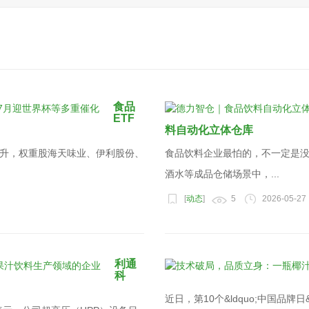
食品
ETF
料自动化立体仓库
Z）拉升，权重股海天味业、伊利股份、
食品饮料企业最怕的，不一定是
酒水等成品仓储场景中，...
[
动态
]
5
2026-05-27
利通
科
近日，第10个&ldquo;中国品